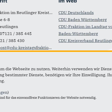
ift
Im Web
CDU-Fraktion im Reutlinger Kreistag
CDU Deutschlands
e 6-8
CDU Baden Württemberg
eutlingen
CDU-Fraktion im Landtag v
07121 / 385 445
Baden-Württemberg
21 / 385 430
CDU Kreisverband Reutling
ost@cdu-kreistagsfraktion-rt.de
um die Webseite zu nutzen. Weiterhin verwenden wir Dienst
 bestimmter Dienste, benötigen wir Ihre Einwilligung. Ihr
ng.
ngen
)
nd für das einwandfreie Funktionieren der Website notwendig.